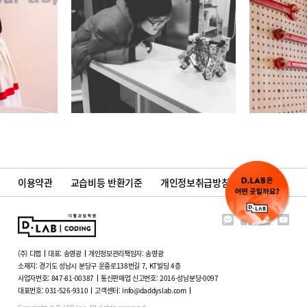
이용약관
교습비등 반환기준
개인정보취급방침
(주) 디랩
대표: 송영광
개인정보관리책임자: 송영광
소재지:
경기도 성남시 분당구 운중로138번길 7, KT빌딩 4층
사업자번호: 847-81-00387
통신판매업 신고번호: 2016-성남분당-0097
대표번호:
031-526-9310
고객센터:
info@daddyslab.com