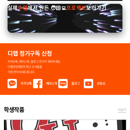
실제
수업
에서 만든 🧑🏻‍💻
프로젝트
보러가기
디랩 정기구독 신청
카카오톡, 페이스북, 블로그 친구가 되어주세요.
디랩코딩학원의 최근 소식들을
가장 먼저 보내드립니다.
카카오톡
페이스북
블로그
유튜브
학생작품
더보기