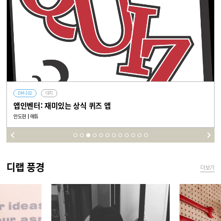
DM-102
대치
앱인벤터: 재미있는 상식 퀴즈 앱
안도현
매튜
디랩 풍경
더보기