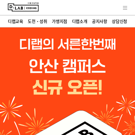
교육철학
히스토리
학부모 인터뷰
디랩소식
FAQ
디랩교육
도전・성취
가맹지점
디랩소개
공지사항
상담신청
상담신청