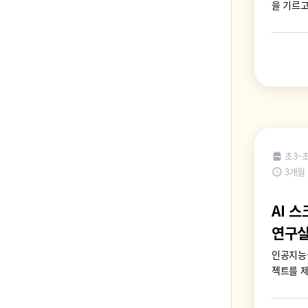
을 기르고
초3~
3개월
AI 
연구
인공지능
젝트를 