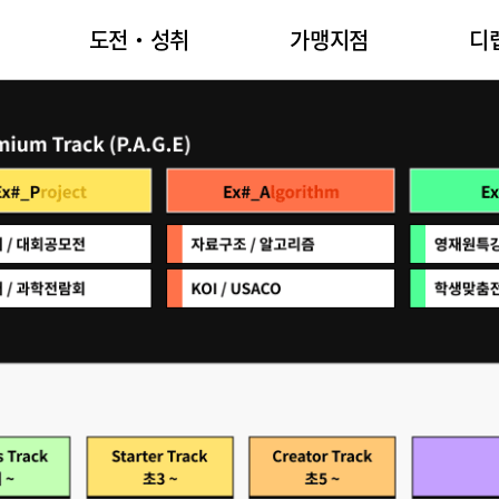
학생작품
도전・성취
가맹지점
디