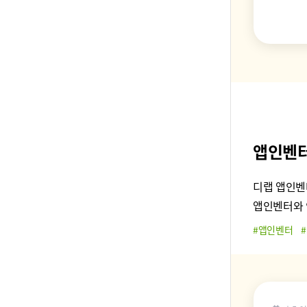
앱인벤터
디랩 앱인벤
앱인벤터와 
#앱인벤터