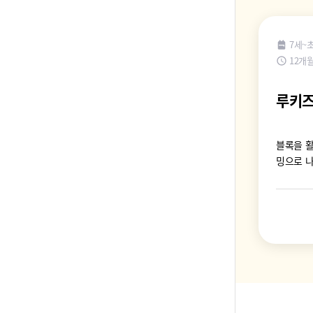
7세~
12개
루키즈
블록을 
밍으로 