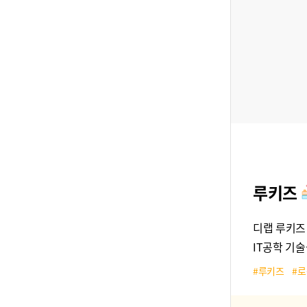
루키즈
디랩 루키즈
IT공학 기
#루키즈
#