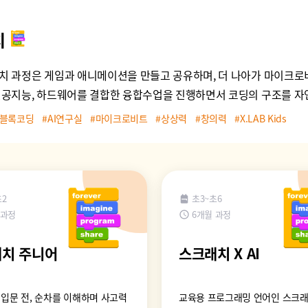
치
치 과정은 게임과 애니메이션을 만들고 공유하며, 더 나아가 마이크로
인공지능, 하드웨어를 결합한 융합수업을 진행하면서 코딩의 구조를 자연
#블록코딩
#AI연구실
#마이크로비트
#상상력
#창의력
#X.LAB Kids
초2
초3~초6
 과정
6개월 과정
치 주니어
스크래치 X AI
입문 전, 순차를 이해하며 사고력
교육용 프로그래밍 언어인 스크래