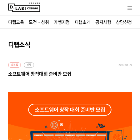
교육철학
히스토리
학부모 인터뷰
디랩소식
FAQ
디랩교육
도전・성취
가맹지점
디랩소개
공지사항
상담신청
상담신청
디랩소식
새소식
전체
2020-04-19
소프트웨어 창작대회 준비반 모집