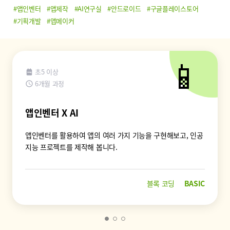
#앱인벤터
#앱제작
#AI연구실
#안드로이드
#구글플레이스토어
#기획개발
#앱메이커
📱
초5 이상
6개월 과정
앱인벤터 X AI
앱인벤터를 활용하여 앱의 여러 가지 기능을 구현해보고, 인공
지능 프로젝트를 제작해 봅니다.
블록 코딩
BASIC