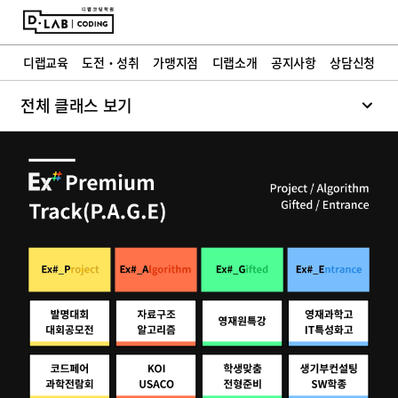
교육철학
히스토리
학부모 인터뷰
디랩소식
FAQ
디랩교육
도전・성취
가맹지점
디랩소개
공지사항
상담신청
상담신청
전체 클래스 보기